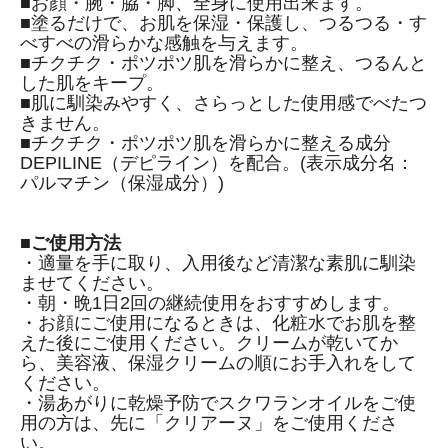
■お顔・腕・脇・脚、全身に使用出来ます。
■塗るだけで、お肌を保湿・保護し、つるつる・す
べすべの滑らかな感触を与えます。
■チクチク・ポツポツ肌を滑らかに整え、つるんと
した肌をキープ。
■肌に馴染みやすく、さらっとした使用感でべたつ
きません。
■チクチク・ポツポツ肌を滑らかに整える成分
DEPILINE（デピライン）を配合。(表示成分名：
パルマチン（保湿成分）)
■ご使用方法
・適量を手に取り、入用後など清潔な素肌に馴染
ませてください。
・朝・晩1日2回の継続使用をおすすめします。
・お顔にご使用になるときは、化粧水でお肌を整
えた後にご使用ください。クリームが乾いてか
ら、美容液、保湿クリームの順にお手入れをして
ください。
・湯あがりに乾燥予防でスクワランオイルをご使
用の方は、先に「クリアーヌ」をご使用くださ
い。