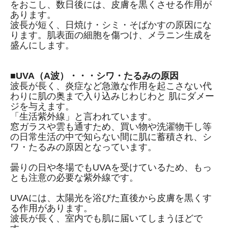
をおこし、数日後には、皮膚を黒くさせる作用が
あります。
波長が短く、日焼け・シミ・そばかすの原因にな
ります。肌表面の細胞を傷つけ、メラニン生成を
盛んにします。
■UVA（A波）・・・シワ・たるみの原因
波長が長く、炎症など急激な作用を起こさない代
わりに肌の奥まで入り込みじわじわと 肌にダメー
ジを与えます。
「生活紫外線」と言われています。
窓ガラスや雲も通すため、買い物や洗濯物干し等
の日常生活の中で知らない間に肌に蓄積され、シ
ワ・たるみの原因となっています。
曇りの日や冬場でもUVAを受けているため、もっ
とも注意の必要な紫外線です。
UVAには、太陽光を浴びた直後から皮膚を黒くす
る作用があります。
波長が長く、室内でも肌に届いてしまうほどで