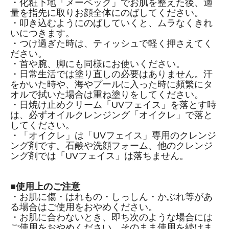
・化粧下地「メーベック」でお肌を整えた後、適
量を指先に取りお顔全体にのばしてください。
・叩き込むようにのばしていくと、ムラなくきれ
いにつきます。
・つけ過ぎた時は、ティッシュで軽く押さえてく
ださい。
・首や腕、脚にも同様にお使いください。
・日常生活では塗り直しの必要はありません。汗
をかいた時や、海やプールに入った時に頻繁にタ
オルで拭いた場合は重ね塗りをしてください。
・日焼け止めクリーム「UVフェイス」を落とす時
は、必ずオイルクレンジング「オイクレ」で落と
してください。
・「オイクレ」は「UVフェイス」専用のクレンジ
ング剤です。石鹸や洗顔フォーム、他のクレンジ
ング剤では「UVフェイス」は落ちません。
■使用上のご注意
・お肌に傷・はれもの・しっしん・かぶれ等があ
る場合はご使用をおやめください。
・お肌に合わないとき、即ち次のような場合には
ご使用をおやめください。そのまま使用を続けま