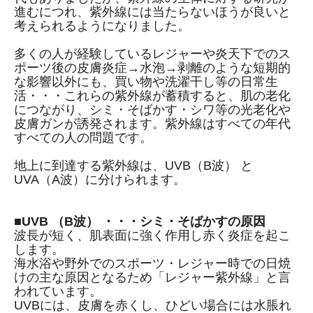
進むにつれ、紫外線には当たらないほうが良いと
考えられるようになりました。
多くの人が経験しているレジャーや炎天下でのス
ポーツ後の皮膚炎症→水泡→剥離のような短期的
な影響以外にも、買い物や洗濯干し等の日常生
活・・・これらの紫外線が蓄積すると、肌の老化
につながり、シミ・そばかす・シワ等の光老化や
皮膚ガンが誘発されます。紫外線はすべての年代
すべての人の問題です。
地上に到達する紫外線は、UVB（B波） と
UVA（A波）に分けられます。
■UVB （B波） ・・・シミ・そばかすの原因
波長が短く、肌表面に強く作用し赤く炎症を起こ
します。
海水浴や野外でのスポーツ・レジャー時での日焼
けの主な原因となるため「レジャー紫外線」と言
われています。
UVBには、皮膚を赤くし、ひどい場合には水脹れ