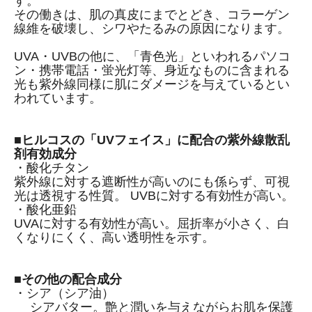
す。
その働きは、肌の真皮にまでとどき、コラーゲン
線維を破壊し、シワやたるみの原因になります。
UVA・UVBの他に、「青色光」といわれるパソコ
ン・携帯電話・蛍光灯等、身近なものに含まれる
光も紫外線同様に肌にダメージを与えているとい
われています。
■ヒルコスの「UVフェイス」に配合の紫外線散乱
剤有効成分
・酸化チタン
紫外線に対する遮断性が高いのにも係らず、可視
光は透視する性質。 UVBに対する有効性が高い。
・酸化亜鉛
UVAに対する有効性が高い。屈折率が小さく、白
くなりにくく、高い透明性を示す。
■その他の配合成分
・シア（シア油）
シアバター。艶と潤いを与えながらお肌を保護