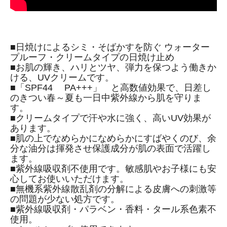
■日焼けによるシミ・そばかすを防ぐ ウォーター
プルーフ・クリームタイプの日焼け止め
■お肌の輝き、ハリとツヤ、弾力を保つよう働きか
ける、UVクリームです。
■「SPF44 PA+++」 と高数値効果で、日差し
のきつい春～夏も一日中紫外線から肌を守りま
す。
■クリームタイプで汗や水に強く、高いUV効果が
あります。
■肌の上でなめらかになめらかにすばやくのび、余
分な油分は揮発させ保護成分が肌の表面で活躍し
ます。
■紫外線吸収剤不使用です。敏感肌やお子様にも安
心してお使いいただけます。
■無機系紫外線散乱剤の分解による皮膚への刺激等
の問題が少ない処方です。
■紫外線吸収剤・パラベン・香料・タール系色素不
使用。