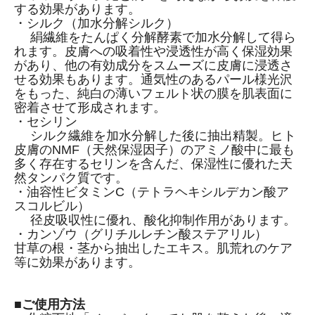
する効果があります。
・シルク（加水分解シルク）
絹繊維をたんぱく分解酵素で加水分解して得ら
れます。皮膚への吸着性や浸透性が高く保湿効果
があり、他の有効成分をスムーズに皮膚に浸透さ
せる効果もあります。通気性のあるパール様光沢
をもった、純白の薄いフェルト状の膜を肌表面に
密着させて形成されます。
・セシリン
シルク繊維を加水分解した後に抽出精製。ヒト
皮膚のNMF（天然保湿因子）のアミノ酸中に最も
多く存在するセリンを含んだ、保湿性に優れた天
然タンパク質です。
・油容性ビタミンC（テトラヘキシルデカン酸ア
スコルビル）
径皮吸収性に優れ、酸化抑制作用があります。
・カンゾウ（グリチルレチン酸ステアリル）
甘草の根・茎から抽出したエキス。肌荒れのケア
等に効果があります。
■ご使用方法