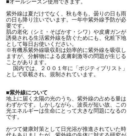
■オールシーズン使用できます。
紫外線は夏だけでなく、秋も冬も、曇りの日も雨
の日も降り注いでいます。一年中紫外線予防が必
要です。
肌の老化（シミ・そばかす・シワ）や皮膚ガンが
誘発される生活紫外線を防ぐためにも、化粧下地
として毎日お使いください。
※有機系紫外線吸収剤は効率的に紫外線を吸収し
ますが、分解物による皮膚刺激等の問題が生じる
ことがあります。
国内では、２００１年に「ポジティブリスト」
として収載され、規制されています。
■紫外線について
地上に届く太陽の光のうち、紫外線の占める量は
わずかです。しかしながら、波長が短い故、この
光エネルギーは生命にとって大きな問題になるの
です。
かつて健康対策として日光浴が推進されていた時
代もありましたが、紫外線の生体に対する研究が